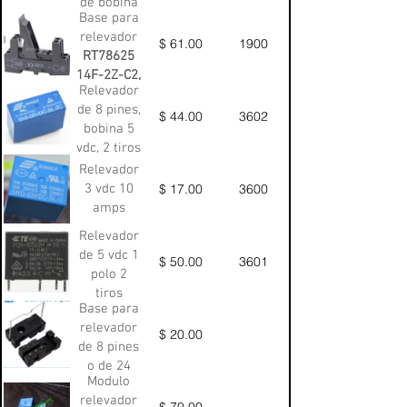
de bobina
Base para
de 5 Vdc.
relevador
Bornera
$ 61.00
1900
RT78625
para los
14F-2Z-C2,
contactos,
Relevador
para riel
1 NC y 1
de 8 pines,
din,
$ 44.00
3602
NA
bobina 5
atornillable
vdc, 2 tiros
Ancho
Relevador
29mm,
3 vdc 10
$ 17.00
3600
altura
amps
20.6mm
Relevador
profundidad
de 5 vdc 1
$ 50.00
3601
12.6mm
polo 2
tiros
Base para
relevador
$ 20.00
de 8 pines
o de 24
Modulo
vdc, como
relevador
el que
$ 70.00