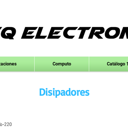
zaciones
Computo
Catálogo 
Disipadores
To-220