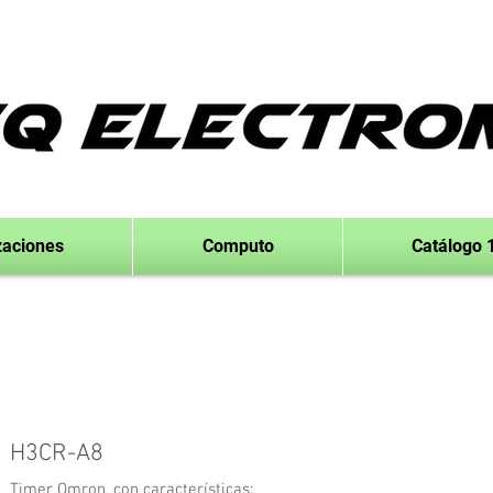
zaciones
Computo
Catálogo 
H3CR-A8
Timer Omron, con características;