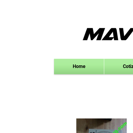
Home
Coti